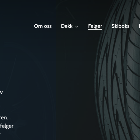
Om oss
Dekk
Felger
Skiboks
av
ren.
ufelger
v